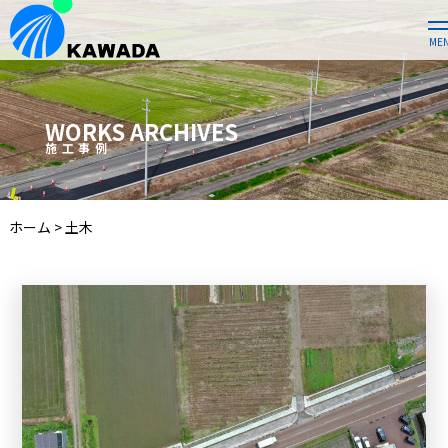
ME
WORKS ARCHIVES
施工事例
ホーム
>
土木