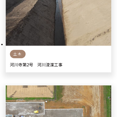
土木
河川寺第2号 河川浚渫工事